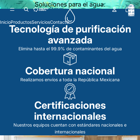
Ir directamente al contenido
Soluciones para el agua.
Total de
artículos
en el
carrito:
0
Inicio
Productos
Servicios
Contacto
Tecnología de purificación
avanzada
Elimina hasta el 99.9% de contaminantes del agua
Cobertura nacional
Realizamos envíos a toda la República Mexicana
Certificaciones
internacionales
Nuestros equipos cuentan con estándares nacionales e
internacionales