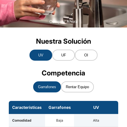
Comprar Ahora
Nuestra Solución
UV
UF
OI
Competencia
Garrafones
Rentar Equipo
Características
Garrafones
UV
Comodidad
Baja
Alta